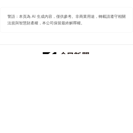
警語：本頁為 AI 生成內容，僅供參考。非商業用途，轉載請遵守相關
法規與智慧財產權，本公司保留最終解釋權。
防詐聲明
著作權聲明
免責聲明
關於我們
隱私權聲明
合作提案
追蹤 NOWNEWS 今日新聞