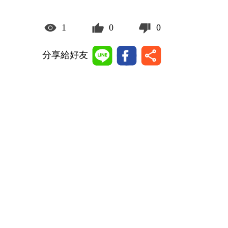
1
0
0
分享給好友