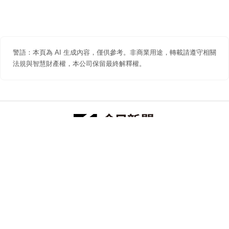
警語：本頁為 AI 生成內容，僅供參考。非商業用途，轉載請遵守相關
法規與智慧財產權，本公司保留最終解釋權。
防詐聲明
著作權聲明
免責聲明
關於我們
隱私權聲明
合作提案
追蹤 NOWNEWS 今日新聞