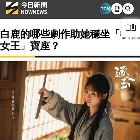
白鹿的哪些劇作助她穩坐「收視
女王」寶座？