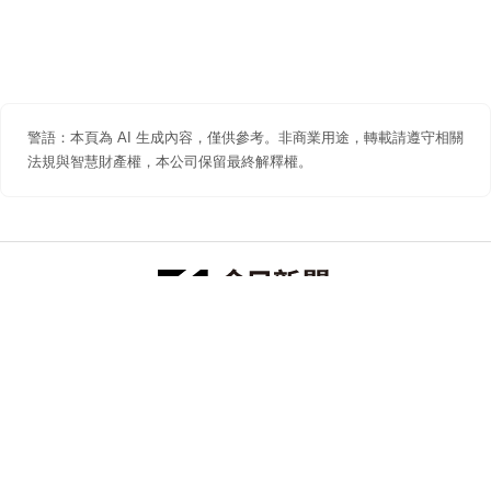
警語：本頁為 AI 生成內容，僅供參考。非商業用途，轉載請遵守相關
法規與智慧財產權，本公司保留最終解釋權。
防詐聲明
著作權聲明
免責聲明
關於我們
隱私權聲明
合作提案
追蹤 NOWNEWS 今日新聞