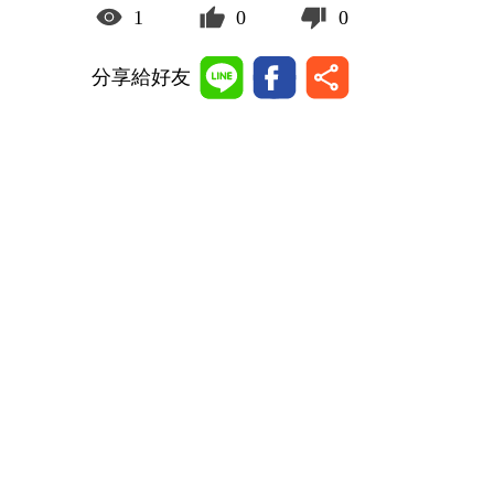
1
0
0
分享給好友