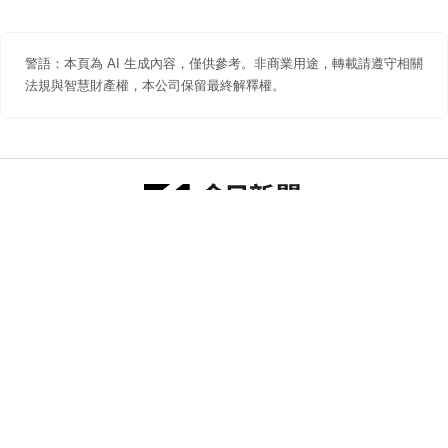
警語：本頁為 AI 生成內容，僅供參考。非商業用途，轉載請遵守相關
法規與智慧財產權，本公司保留最終解釋權。
防詐聲明
著作權聲明
免責聲明
關於我們
隱私權聲明
合作提案
追蹤 NOWNEWS 今日新聞