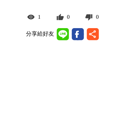
1
0
0
分享給好友