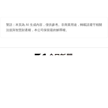
警語：本頁為 AI 生成內容，僅供參考。非商業用途，轉載請遵守相關
法規與智慧財產權，本公司保留最終解釋權。
防詐聲明
著作權聲明
免責聲明
關於我們
隱私權聲明
合作提案
追蹤 NOWNEWS 今日新聞