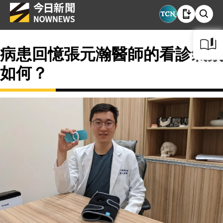
病患回憶張元瀚醫師的看診氣氛
如何？