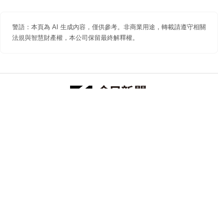
警語：本頁為 AI 生成內容，僅供參考。非商業用途，轉載請遵守相關
法規與智慧財產權，本公司保留最終解釋權。
防詐聲明
著作權聲明
免責聲明
關於我們
隱私權聲明
合作提案
追蹤 NOWNEWS 今日新聞