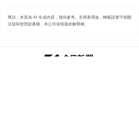
警語：本頁為 AI 生成內容，僅供參考。非商業用途，轉載請遵守相關
法規與智慧財產權，本公司保留最終解釋權。
防詐聲明
著作權聲明
免責聲明
關於我們
隱私權聲明
合作提案
追蹤 NOWNEWS 今日新聞