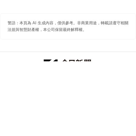
警語：本頁為 AI 生成內容，僅供參考。非商業用途，轉載請遵守相關
法規與智慧財產權，本公司保留最終解釋權。
防詐聲明
著作權聲明
免責聲明
關於我們
隱私權聲明
合作提案
追蹤 NOWNEWS 今日新聞