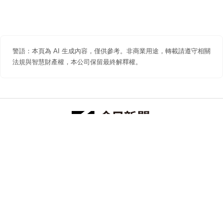
警語：本頁為 AI 生成內容，僅供參考。非商業用途，轉載請遵守相關
法規與智慧財產權，本公司保留最終解釋權。
防詐聲明
著作權聲明
免責聲明
關於我們
隱私權聲明
合作提案
追蹤 NOWNEWS 今日新聞