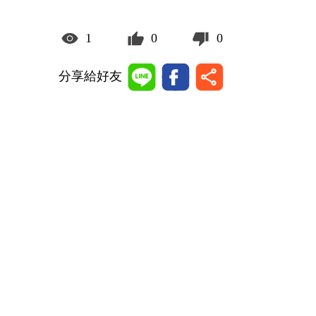
1
0
0
分享給好友