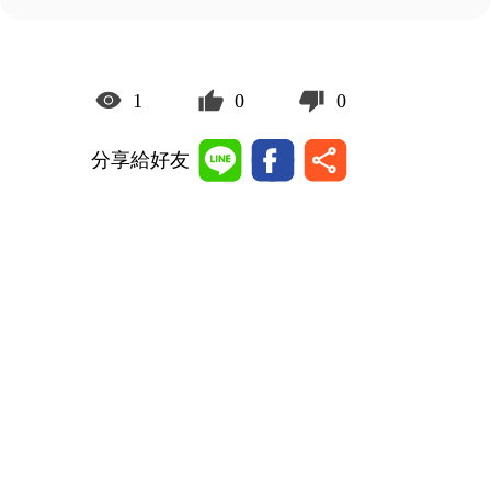
1
0
0
分享給好友