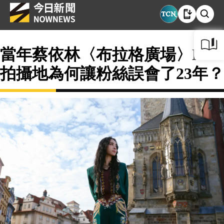
當年蔡依林〈布拉格廣場〉MV
拍攝地為何讓粉絲誤會了23年？