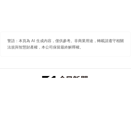
警語：本頁為 AI 生成內容，僅供參考。非商業用途，轉載請遵守相關
法規與智慧財產權，本公司保留最終解釋權。
防詐聲明
著作權聲明
免責聲明
關於我們
隱私權聲明
合作提案
追蹤 NOWNEWS 今日新聞