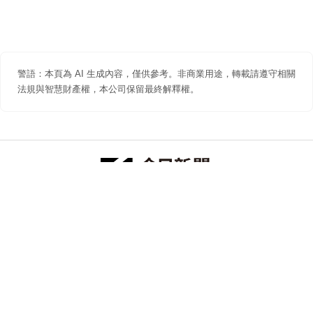
警語：本頁為 AI 生成內容，僅供參考。非商業用途，轉載請遵守相關
法規與智慧財產權，本公司保留最終解釋權。
防詐聲明
著作權聲明
免責聲明
關於我們
隱私權聲明
合作提案
追蹤 NOWNEWS 今日新聞