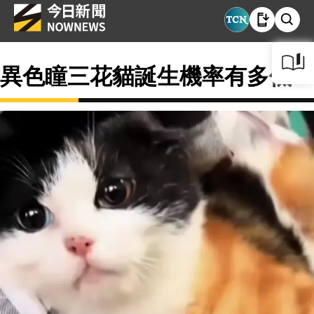
異色瞳三花貓誕生機率有多低？