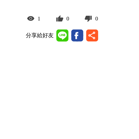
1
0
0
分享給好友