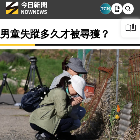
男童失蹤多久才被尋獲？