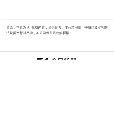
警語：本頁為 AI 生成內容，僅供參考。非商業用途，轉載請遵守相關
法規與智慧財產權，本公司保留最終解釋權。
防詐聲明
著作權聲明
免責聲明
關於我們
隱私權聲明
合作提案
追蹤 NOWNEWS 今日新聞