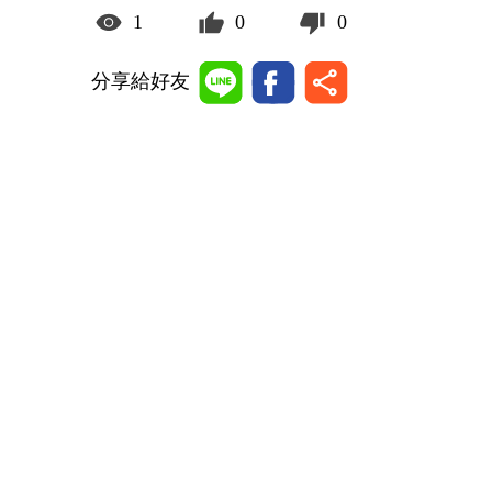
1
0
0
分享給好友