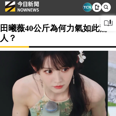
田曦薇40公斤為何力氣如此驚
人？