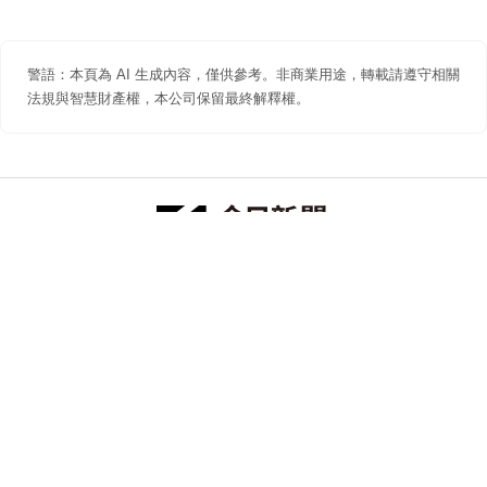
警語：本頁為 AI 生成內容，僅供參考。非商業用途，轉載請遵守相關
法規與智慧財產權，本公司保留最終解釋權。
防詐聲明
著作權聲明
免責聲明
關於我們
隱私權聲明
合作提案
追蹤 NOWNEWS 今日新聞