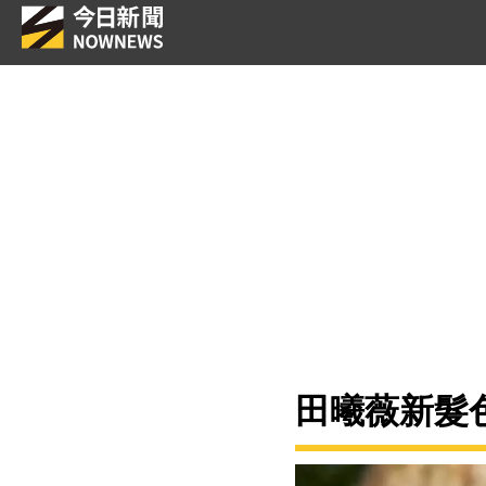
田曦薇新髮