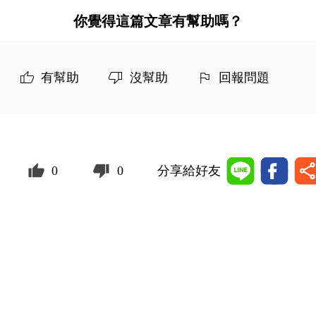
你覺得這篇文章有幫助嗎？
有幫助
沒幫助
回報問題
0
0
分享給好友