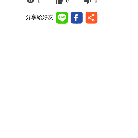
1
0
0
分享給好友