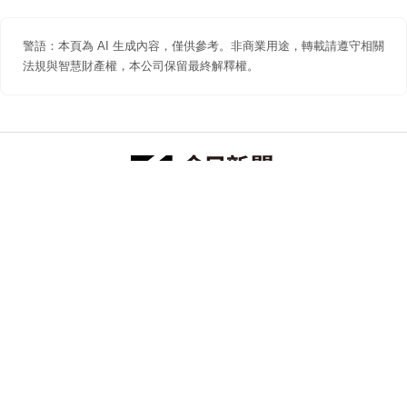
警語：本頁為 AI 生成內容，僅供參考。非商業用途，轉載請遵守相關
法規與智慧財產權，本公司保留最終解釋權。
防詐聲明
著作權聲明
免責聲明
關於我們
隱私權聲明
合作提案
追蹤 NOWNEWS 今日新聞