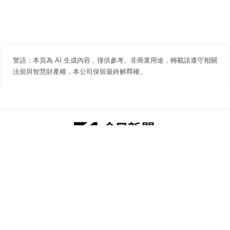
警語：本頁為 AI 生成內容，僅供參考。非商業用途，轉載請遵守相關
法規與智慧財產權，本公司保留最終解釋權。
防詐聲明
著作權聲明
免責聲明
關於我們
隱私權聲明
合作提案
追蹤 NOWNEWS 今日新聞