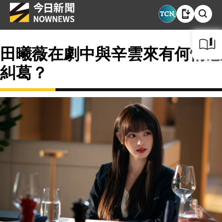
田曦薇在劇中與辛雲來有何情感
糾葛？