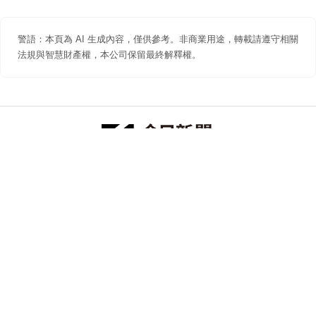
警語：本頁為 AI 生成內容，僅供參考。非商業用途，轉載請遵守相關
法規與智慧財產權，本公司保留最終解釋權。
防詐聲明
著作權聲明
免責聲明
關於我們
隱私權聲明
合作提案
追蹤 NOWNEWS 今日新聞