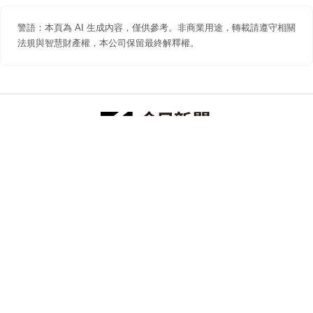
警語：本頁為 AI 生成內容，僅供參考。非商業用途，轉載請遵守相關
法規與智慧財產權，本公司保留最終解釋權。
防詐聲明
著作權聲明
免責聲明
關於我們
隱私權聲明
合作提案
追蹤 NOWNEWS 今日新聞