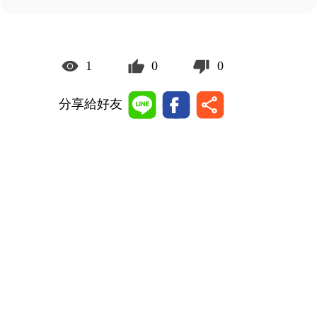
1
0
0
分享給好友