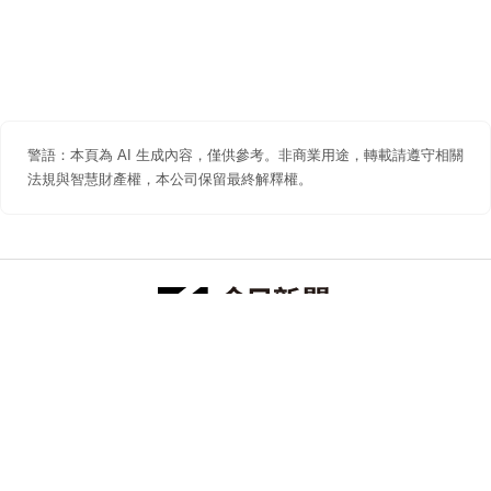
警語：本頁為 AI 生成內容，僅供參考。非商業用途，轉載請遵守相關
法規與智慧財產權，本公司保留最終解釋權。
防詐聲明
著作權聲明
免責聲明
關於我們
隱私權聲明
合作提案
追蹤 NOWNEWS 今日新聞