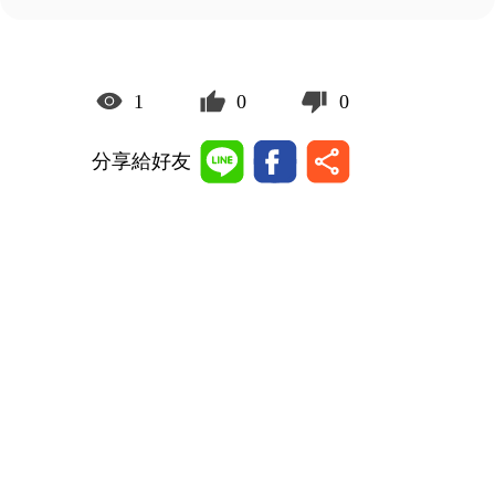
1
0
0
分享給好友