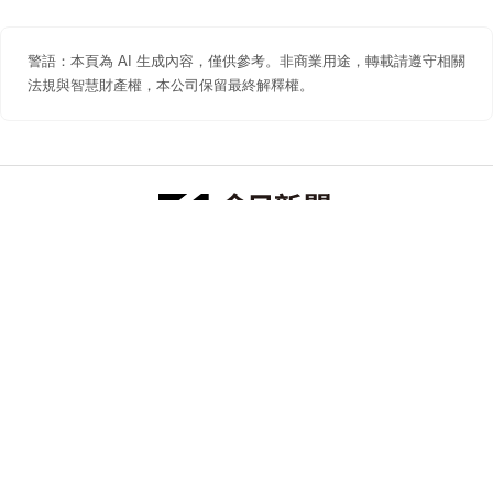
警語：本頁為 AI 生成內容，僅供參考。非商業用途，轉載請遵守相關
法規與智慧財產權，本公司保留最終解釋權。
防詐聲明
著作權聲明
免責聲明
關於我們
隱私權聲明
合作提案
追蹤 NOWNEWS 今日新聞