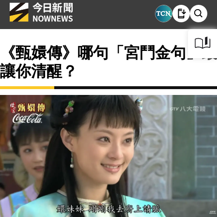
《甄嬛傳》哪句「宮鬥金句」最
讓你清醒？