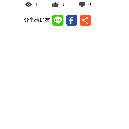
1
0
0
分享給好友