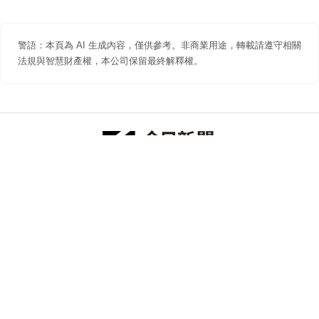
警語：本頁為 AI 生成內容，僅供參考。非商業用途，轉載請遵守相關
法規與智慧財產權，本公司保留最終解釋權。
防詐聲明
著作權聲明
免責聲明
關於我們
隱私權聲明
合作提案
追蹤 NOWNEWS 今日新聞