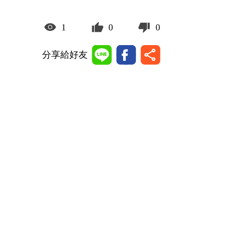
1
0
0
分享給好友