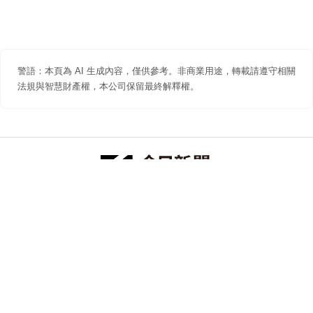
警語：本頁為 AI 生成內容，僅供參考。非商業用途，轉載請遵守相關
法規與智慧財產權，本公司保留最終解釋權。
防詐聲明
著作權聲明
免責聲明
關於我們
隱私權聲明
合作提案
追蹤 NOWNEWS 今日新聞