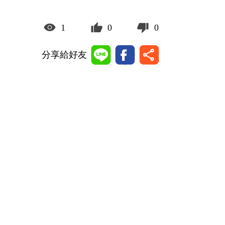
1
0
0
分享給好友