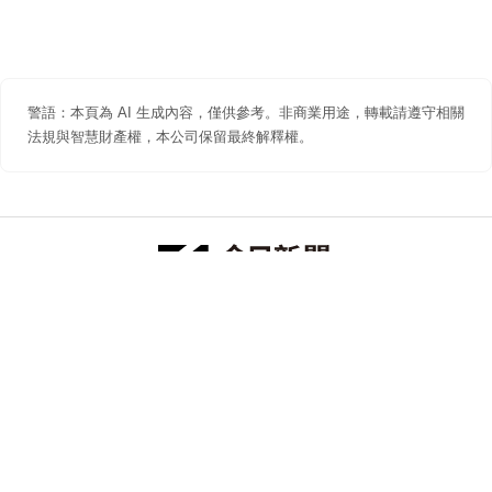
警語：本頁為 AI 生成內容，僅供參考。非商業用途，轉載請遵守相關
法規與智慧財產權，本公司保留最終解釋權。
防詐聲明
著作權聲明
免責聲明
關於我們
隱私權聲明
合作提案
追蹤 NOWNEWS 今日新聞