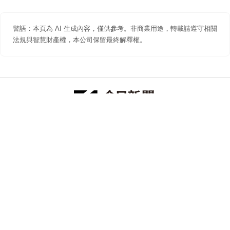
警語：本頁為 AI 生成內容，僅供參考。非商業用途，轉載請遵守相關
法規與智慧財產權，本公司保留最終解釋權。
防詐聲明
著作權聲明
免責聲明
關於我們
隱私權聲明
合作提案
追蹤 NOWNEWS 今日新聞