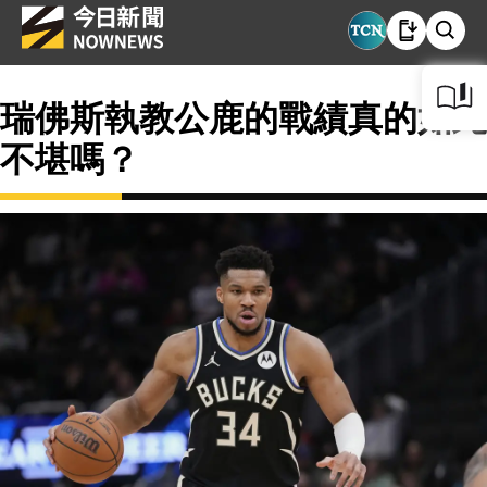
瑞佛斯執教公鹿的戰績真的如此
不堪嗎？