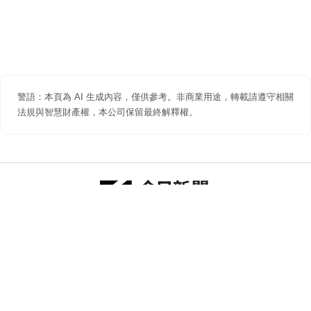
警語：本頁為 AI 生成內容，僅供參考。非商業用途，轉載請遵守相關
法規與智慧財產權，本公司保留最終解釋權。
防詐聲明
著作權聲明
免責聲明
關於我們
隱私權聲明
合作提案
追蹤 NOWNEWS 今日新聞