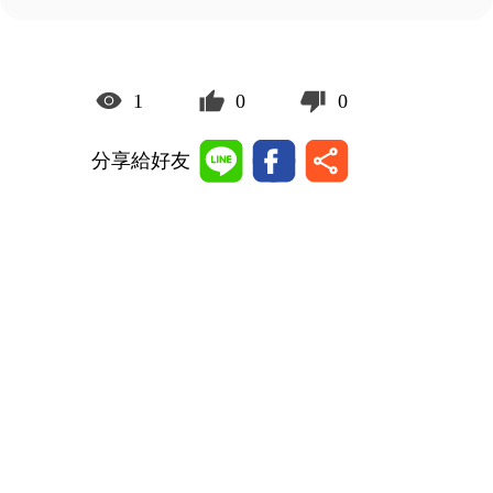
1
0
0
分享給好友