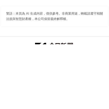
警語：本頁為 AI 生成內容，僅供參考。非商業用途，轉載請遵守相關
法規與智慧財產權，本公司保留最終解釋權。
防詐聲明
著作權聲明
免責聲明
關於我們
隱私權聲明
合作提案
追蹤 NOWNEWS 今日新聞