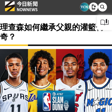
理查森如何繼承父親的灌籃傳
奇？