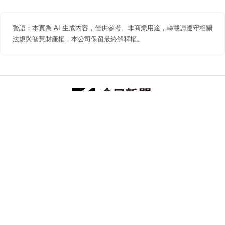
警語：本頁為 AI 生成內容，僅供參考。非商業用途，轉載請遵守相關
法規與智慧財產權，本公司保留最終解釋權。
防詐聲明
著作權聲明
免責聲明
關於我們
隱私權聲明
合作提案
追蹤 NOWNEWS 今日新聞