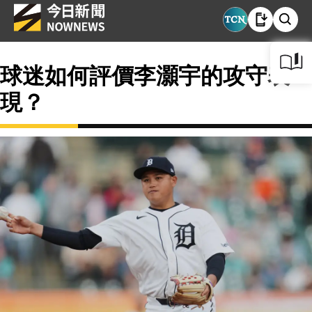
球迷如何評價李灝宇的攻守表
現？