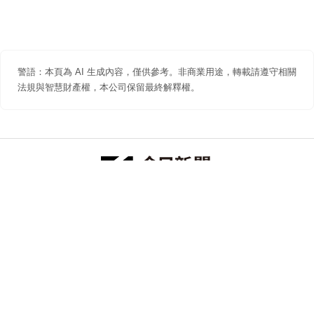
警語：本頁為 AI 生成內容，僅供參考。非商業用途，轉載請遵守相關
法規與智慧財產權，本公司保留最終解釋權。
防詐聲明
著作權聲明
免責聲明
關於我們
隱私權聲明
合作提案
追蹤 NOWNEWS 今日新聞