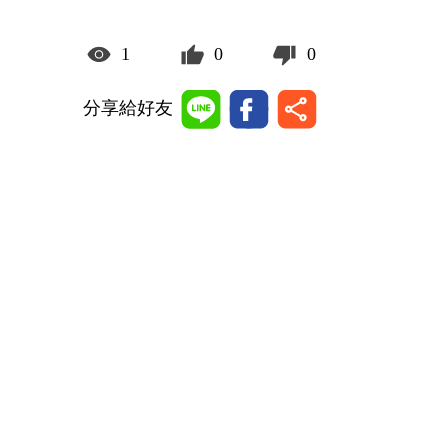
1
0
0
分享給好友