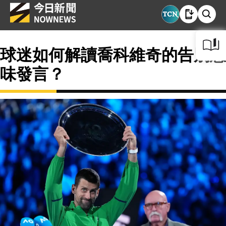
球迷如何解讀喬科維奇的告別意
味發言？