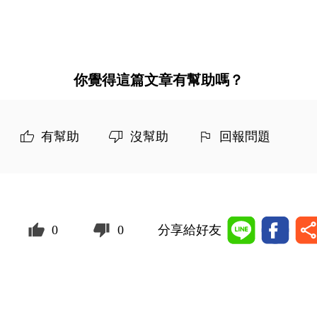
你覺得這篇文章有幫助嗎？
有幫助
沒幫助
回報問題
0
0
分享給好友