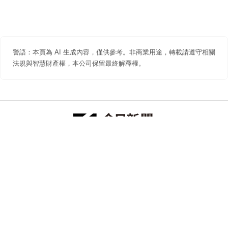
警語：本頁為 AI 生成內容，僅供參考。非商業用途，轉載請遵守相關
法規與智慧財產權，本公司保留最終解釋權。
防詐聲明
著作權聲明
免責聲明
關於我們
隱私權聲明
合作提案
追蹤 NOWNEWS 今日新聞