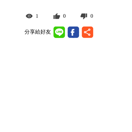
1
0
0
分享給好友