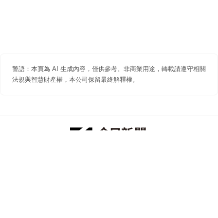
警語：本頁為 AI 生成內容，僅供參考。非商業用途，轉載請遵守相關
法規與智慧財產權，本公司保留最終解釋權。
防詐聲明
著作權聲明
免責聲明
關於我們
隱私權聲明
合作提案
追蹤 NOWNEWS 今日新聞