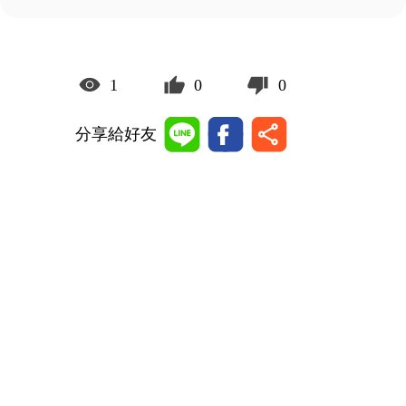
1
0
0
分享給好友