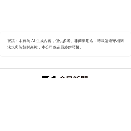
警語：本頁為 AI 生成內容，僅供參考。非商業用途，轉載請遵守相關
法規與智慧財產權，本公司保留最終解釋權。
防詐聲明
著作權聲明
免責聲明
關於我們
隱私權聲明
合作提案
追蹤 NOWNEWS 今日新聞