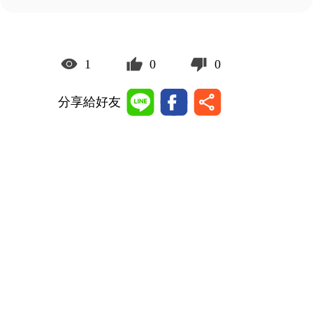
1
0
0
分享給好友