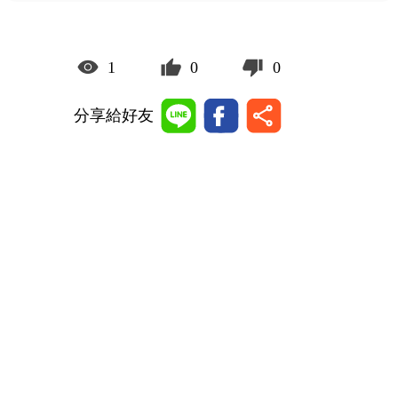
1
0
0
分享給好友