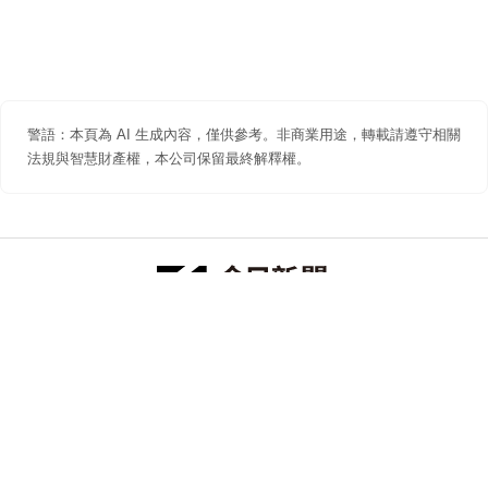
警語：本頁為 AI 生成內容，僅供參考。非商業用途，轉載請遵守相關
法規與智慧財產權，本公司保留最終解釋權。
防詐聲明
著作權聲明
免責聲明
關於我們
隱私權聲明
合作提案
追蹤 NOWNEWS 今日新聞