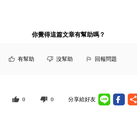
你覺得這篇文章有幫助嗎？
有幫助
沒幫助
回報問題
0
0
分享給好友