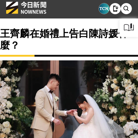
王齊麟在婚禮上告白陳詩媛什
麼？