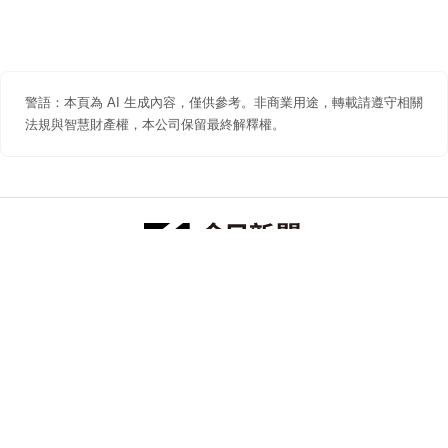
警語：本頁為 AI 生成內容，僅供參考。非商業用途，轉載請遵守相關
法規與智慧財產權，本公司保留最終解釋權。
防詐聲明
著作權聲明
免責聲明
關於我們
隱私權聲明
合作提案
追蹤 NOWNEWS 今日新聞