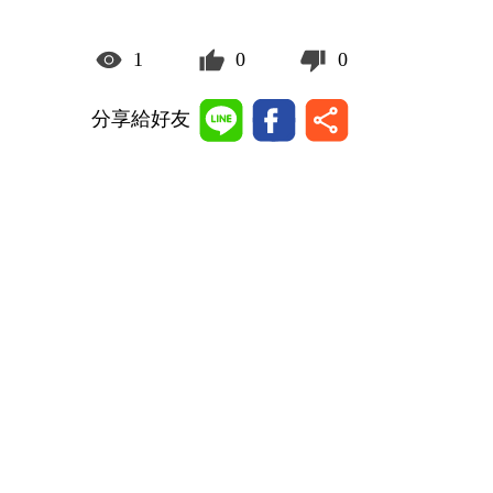
1
0
0
分享給好友