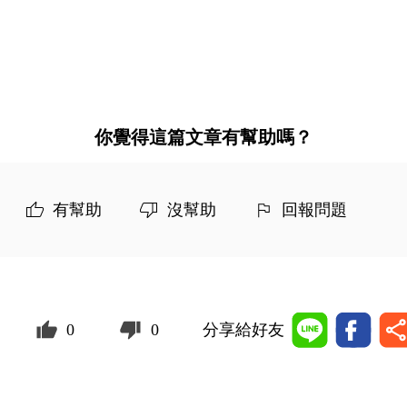
你覺得這篇文章有幫助嗎？
有幫助
沒幫助
回報問題
0
0
分享給好友