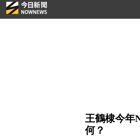
王鶴棣今年
何？