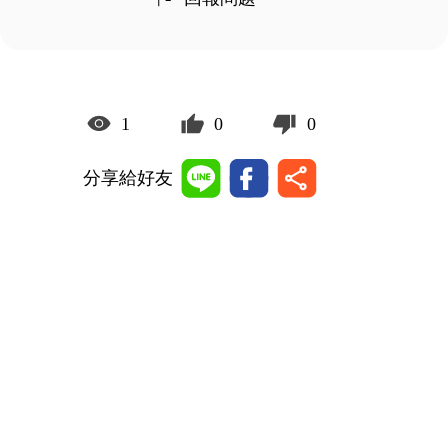
1
0
0
分享給好友