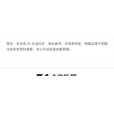
警語：本頁為 AI 生成內容，僅供參考。非商業用途，轉載請遵守相關
法規與智慧財產權，本公司保留最終解釋權。
防詐聲明
著作權聲明
免責聲明
關於我們
隱私權聲明
合作提案
追蹤 NOWNEWS 今日新聞