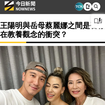
王陽明與岳母蔡麗娜之間是否存
在教養觀念的衝突？