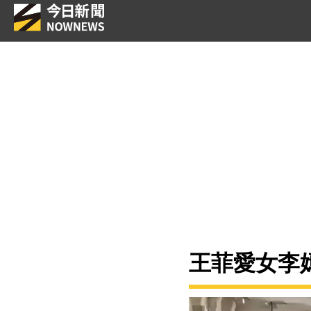
王菲愛女李