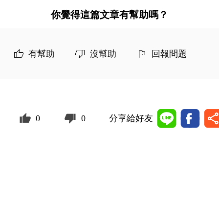
你覺得這篇文章有幫助嗎？
有幫助
沒幫助
回報問題
0
0
分享給好友