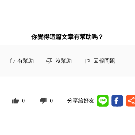
你覺得這篇文章有幫助嗎？
有幫助
沒幫助
回報問題
0
0
分享給好友