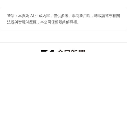
警語：本頁為 AI 生成內容，僅供參考。非商業用途，轉載請遵守相關
法規與智慧財產權，本公司保留最終解釋權。
防詐聲明
著作權聲明
免責聲明
關於我們
隱私權聲明
合作提案
追蹤 NOWNEWS 今日新聞