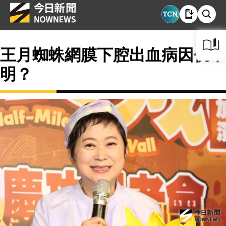
王月蜘蛛網膜下腔出血病因仍不
明？