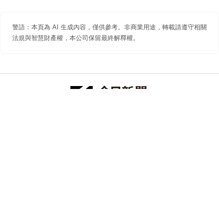
警語：本頁為 AI 生成內容，僅供參考。非商業用途，轉載請遵守相關
法規與智慧財產權，本公司保留最終解釋權。
防詐聲明
著作權聲明
免責聲明
關於我們
隱私權聲明
合作提案
追蹤 NOWNEWS 今日新聞