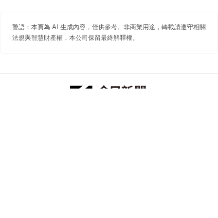
警語：本頁為 AI 生成內容，僅供參考。非商業用途，轉載請遵守相關
法規與智慧財產權，本公司保留最終解釋權。
防詐聲明
著作權聲明
免責聲明
關於我們
隱私權聲明
合作提案
追蹤 NOWNEWS 今日新聞