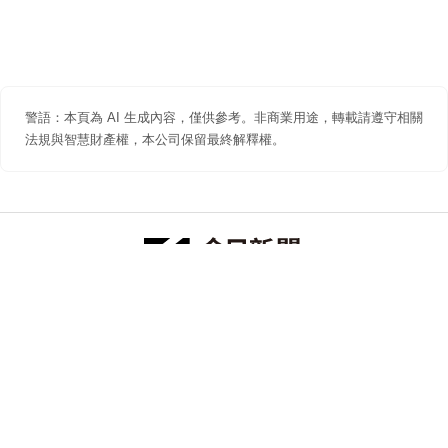
警語：本頁為 AI 生成內容，僅供參考。非商業用途，轉載請遵守相關
法規與智慧財產權，本公司保留最終解釋權。
防詐聲明
著作權聲明
免責聲明
關於我們
隱私權聲明
合作提案
追蹤 NOWNEWS 今日新聞