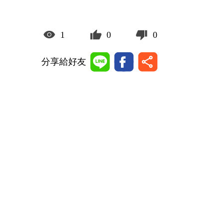
1
0
0
分享給好友