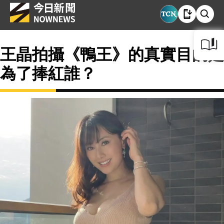
王晶拍攝《鴨王》的真實目的是
為了捧紅誰？