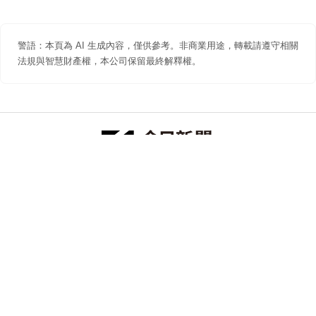
警語：本頁為 AI 生成內容，僅供參考。非商業用途，轉載請遵守相關
法規與智慧財產權，本公司保留最終解釋權。
防詐聲明
著作權聲明
免責聲明
關於我們
隱私權聲明
合作提案
追蹤 NOWNEWS 今日新聞