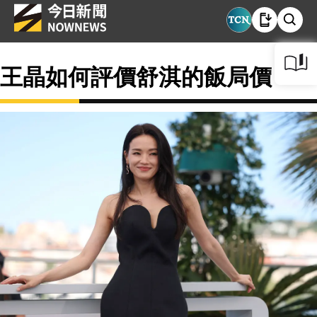
王晶如何評價舒淇的飯局價？