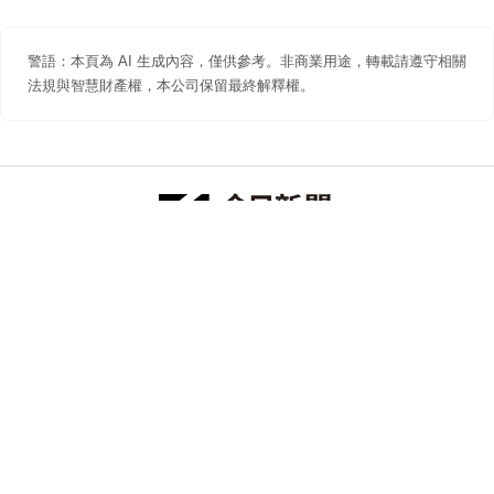
警語：本頁為 AI 生成內容，僅供參考。非商業用途，轉載請遵守相關
法規與智慧財產權，本公司保留最終解釋權。
防詐聲明
著作權聲明
免責聲明
關於我們
隱私權聲明
合作提案
追蹤 NOWNEWS 今日新聞