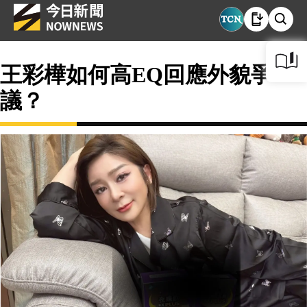
王彩樺如何高EQ回應外貌爭
議？