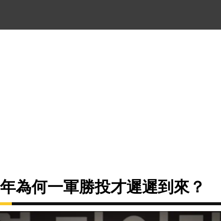
7年為何一軍勝投才遲遲到來？