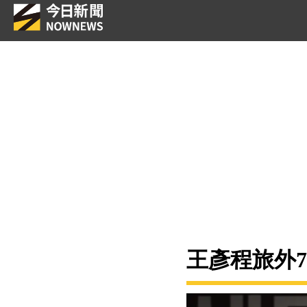
王彥程旅外