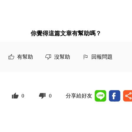
你覺得這篇文章有幫助嗎？
有幫助
沒幫助
回報問題
0
0
分享給好友