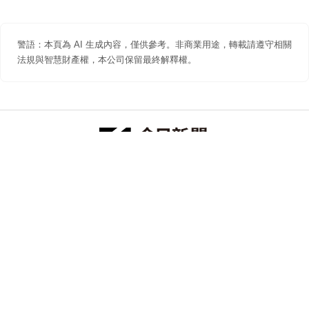
警語：本頁為 AI 生成內容，僅供參考。非商業用途，轉載請遵守相關
法規與智慧財產權，本公司保留最終解釋權。
防詐聲明
著作權聲明
免責聲明
關於我們
隱私權聲明
合作提案
追蹤 NOWNEWS 今日新聞