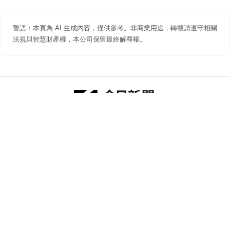
警語：本頁為 AI 生成內容，僅供參考。非商業用途，轉載請遵守相關
法規與智慧財產權，本公司保留最終解釋權。
防詐聲明
著作權聲明
免責聲明
關於我們
隱私權聲明
合作提案
追蹤 NOWNEWS 今日新聞