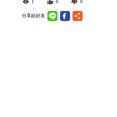
1
0
0
分享給好友