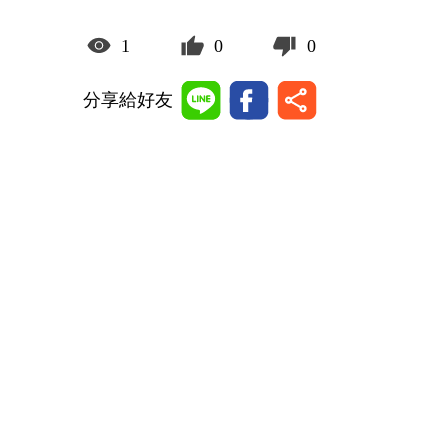
1
0
0
分享給好友