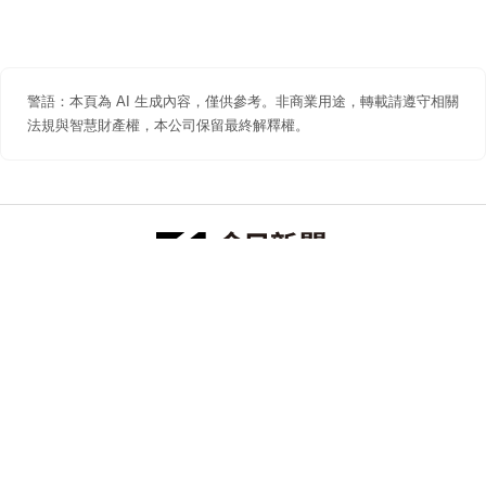
警語：本頁為 AI 生成內容，僅供參考。非商業用途，轉載請遵守相關
法規與智慧財產權，本公司保留最終解釋權。
防詐聲明
著作權聲明
免責聲明
關於我們
隱私權聲明
合作提案
追蹤 NOWNEWS 今日新聞