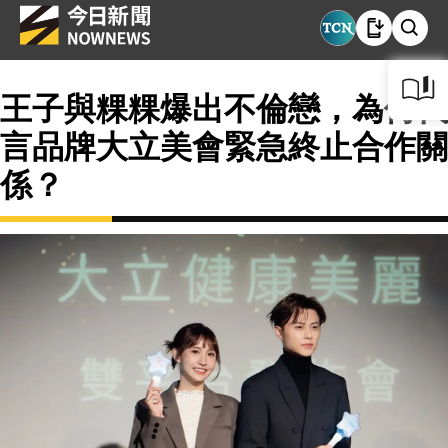
王子與粿粿爆出不倫戀，為何代
言品牌大立美會緊急終止合作關
係？